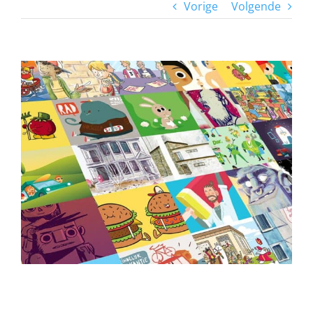
Vorige
Volgende
View
Larger
Image