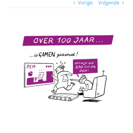
Vorige
Volgende
View
Larger
Image