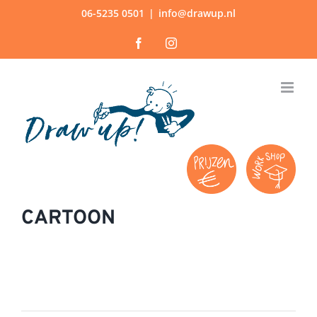
Ga
06-5235 0501
|
info@drawup.nl
naar
Facebook
Instagram
inhoud
CARTOON