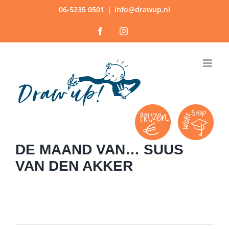
Ga
06-5235 0501
|
info@drawup.nl
naar
Facebook
Instagram
inhoud
DE MAAND VAN… SUUS
VAN DEN AKKER