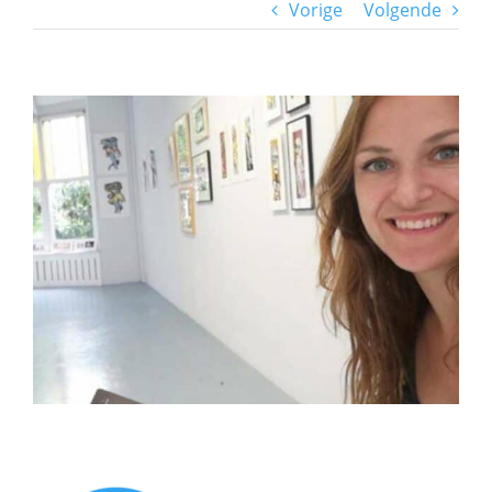
Vorige
Volgende
Bekijk
grotere
afbeelding