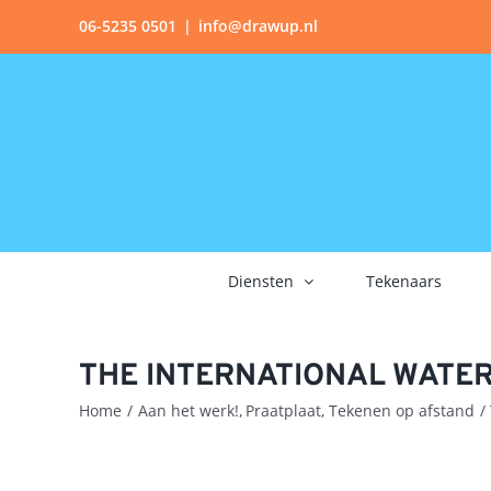
Ga
06-5235 0501
|
info@drawup.nl
naar
inhoud
Diensten
Tekenaars
THE INTERNATIONAL WATE
Home
Aan het werk!
Praatplaat
Tekenen op afstand