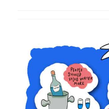
Bekijk
grotere
afbeelding