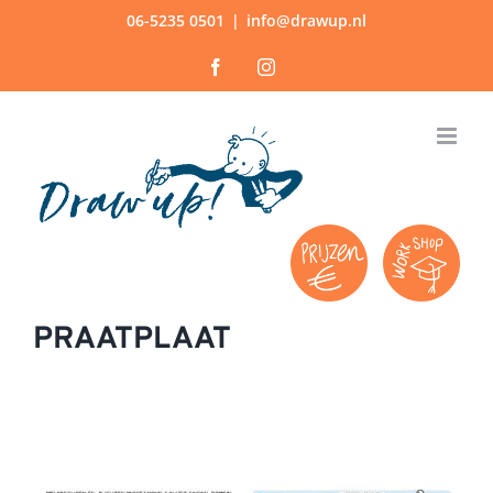
Ga
06-5235 0501
|
info@drawup.nl
naar
Facebook
Instagram
inhoud
PRAATPLAAT