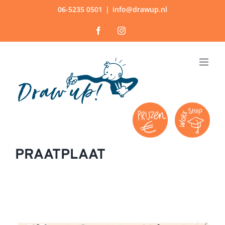
Ga
06-5235 0501
|
info@drawup.nl
naar
Facebook
Instagram
inhoud
PRAATPLAAT