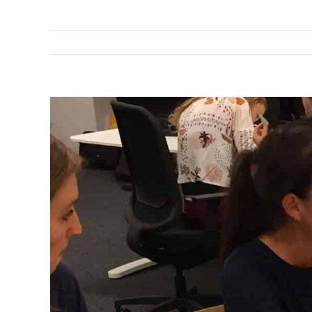
View
Larger
Image