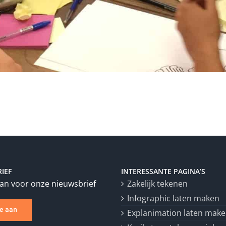
IEF
INTERESSANTE PAGINA’S
aan voor onze nieuwsbrief
Zakelijk tekenen
Infographic laten maken
je aan
Explanimation laten mak