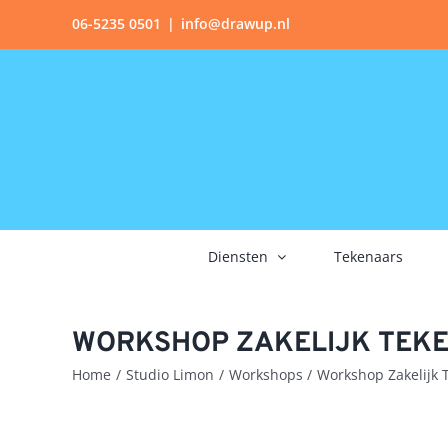
Ga
06-5235 0501
|
info@drawup.nl
naar
inhoud
Diensten
Tekenaars
WORKSHOP ZAKELIJK TEK
Home
Studio Limon
Workshops
Workshop Zakelijk