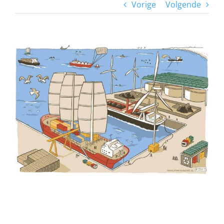
Vorige
Volgende
View
Larger
Image