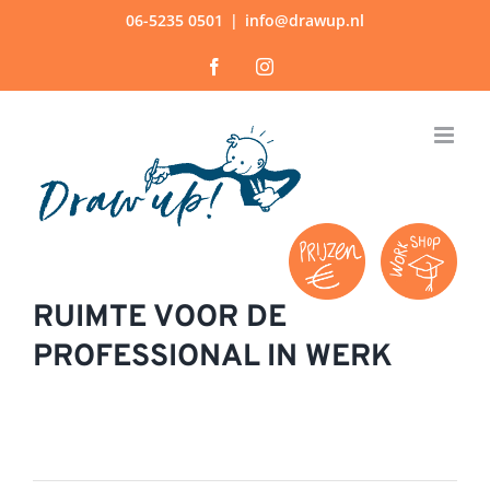
Ga
06-5235 0501
|
info@drawup.nl
naar
Facebook
Instagram
inhoud
RUIMTE VOOR DE
PROFESSIONAL IN WERK