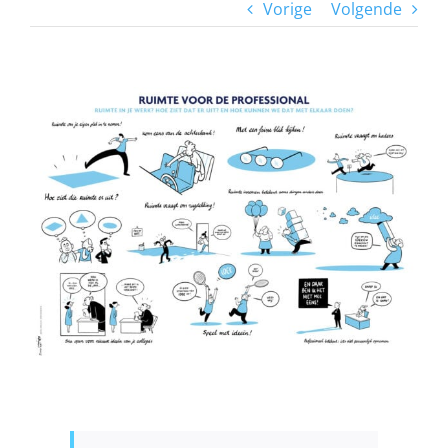
Vorige
Volgende
View
Larger
Image