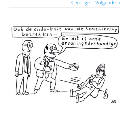
Vorige
Volgende
View
Larger
Image