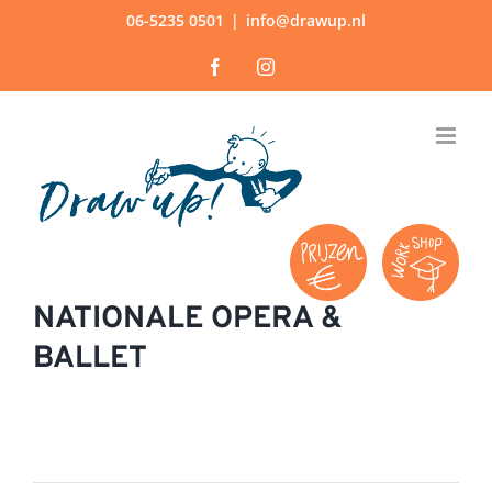
Ga
06-5235 0501
|
info@drawup.nl
naar
Facebook
Instagram
inhoud
NATIONALE OPERA &
BALLET