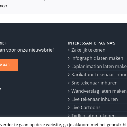
ven.
IEF
INTERESSANTE PAGINA’S
aan voor onze nieuwsbrief
Zakelijk tekenen
Infographic laten maken
je aan
Explanimation laten mak
Karikatuur tekenaar inhu
Sneltekenaar inhuren
S
Wandverslag laten maken
Live tekenaar inhuren
Live Cartoons
Tijdlijn laten tekenen
 verder te gaan op deze website, ga je akkoord met het gebruik 