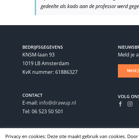
gedeelte als kado aan de professor werd gege
BEDRIJFSGEGEVENS
NIEUWSBR
KNSM-laan 93
Meld je 
1019 LB Amsterdam
Meld 
KvK nummer: 61886327
CONTACT
VOLG ON
E-mail:
info@drawup.nl
Tel: 06 523 50 501
Privacy en cookies: Deze site maakt gebruik van cookies. Door