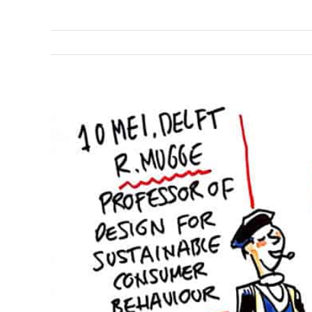
View
Larger
Image