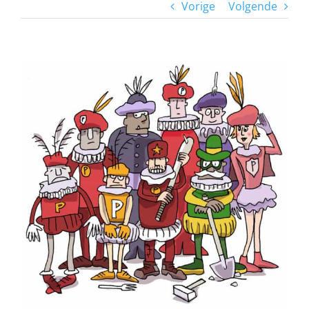
Vorige
Volgende
View
Larger
Image