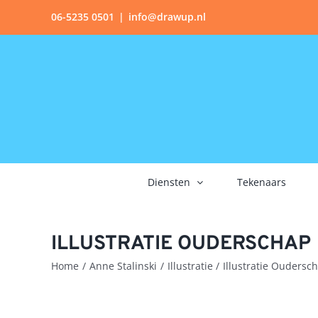
Ga
06-5235 0501
|
info@drawup.nl
naar
inhoud
Diensten
Tekenaars
ILLUSTRATIE OUDERSCHAP
Home
Anne Stalinski
Illustratie
Illustratie Oudersc