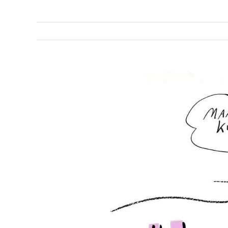
View
Larger
Image