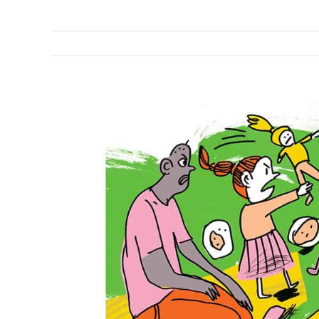
View
Larger
Image