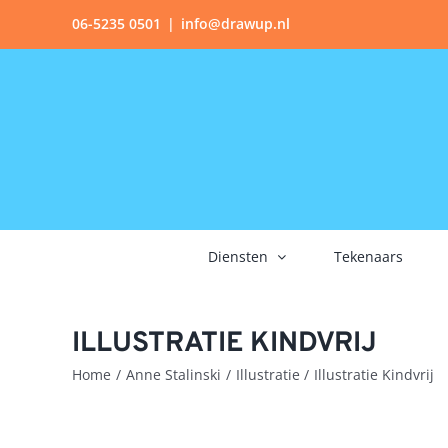
Ga
06-5235 0501
|
info@drawup.nl
naar
inhoud
Diensten
Tekenaars
ILLUSTRATIE KINDVRIJ
Home
Anne Stalinski
Illustratie
Illustratie Kindvrij