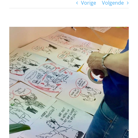
Vorige
Volgende
View
Larger
Image