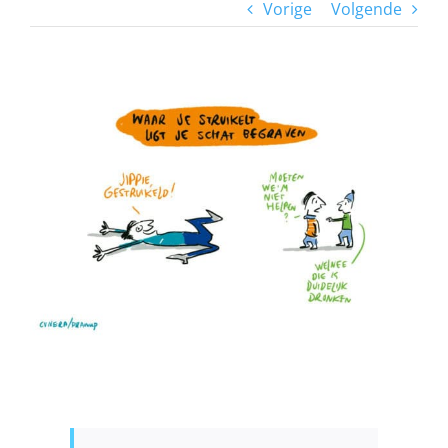
Vorige
Volgende
View
Larger
Image