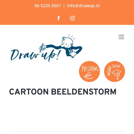
Ga
06-5235 0501
|
info@drawup.nl
naar
Facebook
Instagram
inhoud
CARTOON BEELDENSTORM