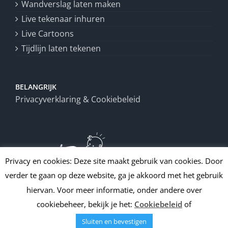
Wandverslag laten maken
Live tekenaar inhuren
Live Cartoons
Tijdlijn laten tekenen
BELANGRIJK
Privacyverklaring & Cookiebeleid
Privacy en cookies: Deze site maakt gebruik van cookies. Door
verder te gaan op deze website, ga je akkoord met het gebruik
hiervan. Voor meer informatie, onder andere over
cookiebeheer, bekijk je het:
Cookiebeleid
of
Sluiten en bevestigen
Copyright
2026 | All Rights Reserved | Draw up!