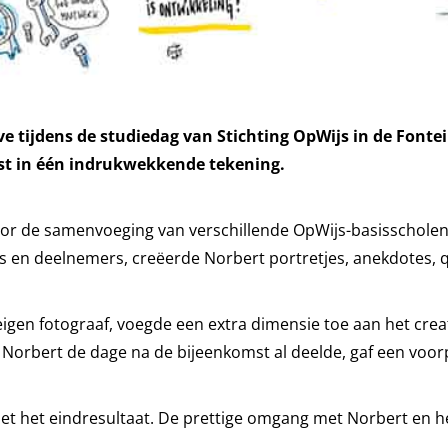
 tijdens de studiedag van Stichting OpWijs in de Fontein
ast in één indrukwekkende tekening.
or de samenvoeging van verschillende OpWijs-basisscholen 
s en deelnemers, creëerde Norbert portretjes, anekdotes, q
igen fotograaf, voegde een extra dimensie toe aan het cre
e Norbert de dage na de bijeenkomst al deelde, gaf een voorpr
 met het eindresultaat. De prettige omgang met Norbert en he