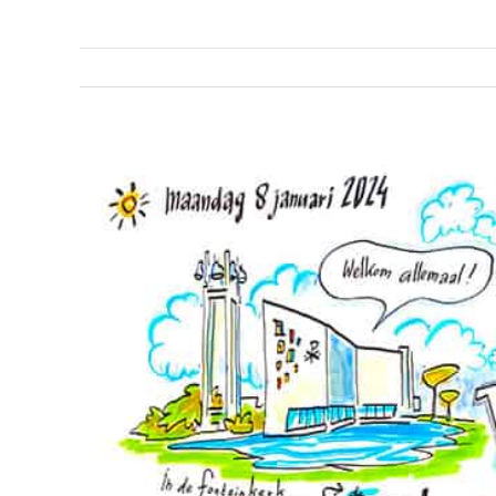
Bekijk
grotere
afbeelding