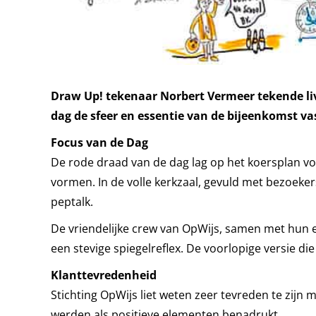
Draw Up! tekenaar Norbert Vermeer tekende live
dag de sfeer en essentie van de bijeenkomst v
Focus van de Dag
De rode draad van de dag lag op het koersplan vo
vormen. In de volle kerkzaal, gevuld met bezoeker
peptalk.
De vriendelijke crew van OpWijs, samen met hun e
een stevige spiegelreflex. De voorlopige versie di
Klanttevredenheid
Stichting OpWijs liet weten zeer tevreden te zijn
werden als positieve elementen benadrukt.