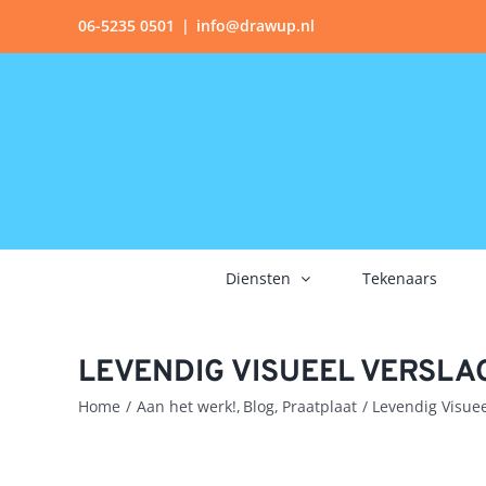
Ga
06-5235 0501
|
info@drawup.nl
naar
inhoud
Diensten
Tekenaars
LEVENDIG VISUEEL VERSLA
Home
Aan het werk!
Blog
Praatplaat
Levendig Visue