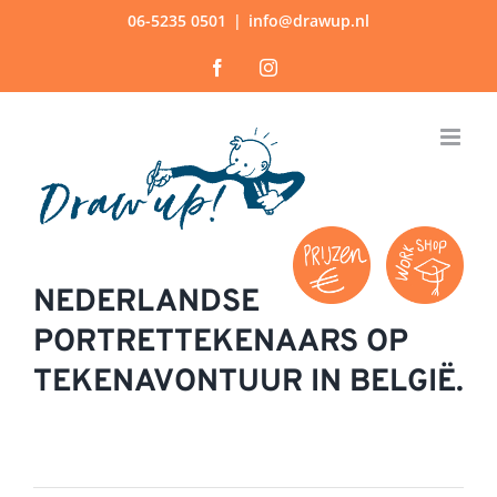
Ga
06-5235 0501
|
info@drawup.nl
naar
Facebook
Instagram
inhoud
NEDERLANDSE
PORTRETTEKENAARS OP
TEKENAVONTUUR IN BELGIË.