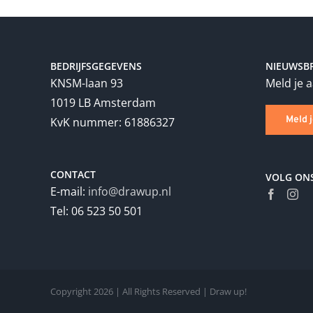
BEDRIJFSGEGEVENS
NIEUWSBR
KNSM-laan 93
Meld je 
1019 LB Amsterdam
Meld 
KvK nummer: 61886327
CONTACT
VOLG ON
E-mail:
info@drawup.nl
Tel: 06 523 50 501
Copyright
2026 | All Rights Reserved | Draw up!