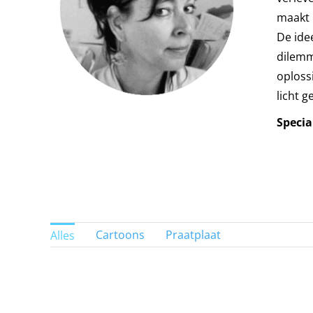
maakt 
De ide
dilemm
oploss
licht g
Special
Cartoons
Praatplaat
Alles