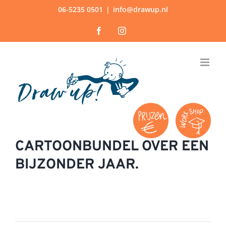
Ga
06-5235 0501
|
info@drawup.nl
naar
Facebook
Instagram
inhoud
CARTOONBUNDEL OVER EEN
BIJZONDER JAAR.