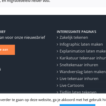
 en migratiebeleid helder vast.
IEF
INTERESSANTE PAGINA’S
aan voor onze nieuwsbrief
Zakelijk tekenen
Infographic laten maken
je aan
Explanimation laten mak
Karikatuur tekenaar inhu
Sneltekenaar inhuren
S
Wandverslag laten maken
Live tekenaar inhuren
Live Cartoons
Tijdlijn laten tekenen
 verder te gaan op deze website, ga je akkoord met het gebruik 