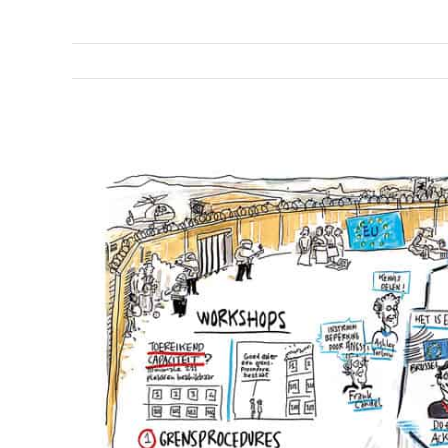
View
Larger
Image