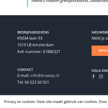
thema’s rondom grensprocedures, solidariteit,
BEDRIJFSGEGEVENS
NIEUWSBR
KNSM-laan 93
Meld je 
1019 LB Amsterdam
Meld 
KvK nummer: 61886327
CONTACT
VOLG ON
E-mail:
info@drawup.nl
Tel: 06 523 50 501
Privacy en cookies: Deze site maakt gebruik van cookies. Door