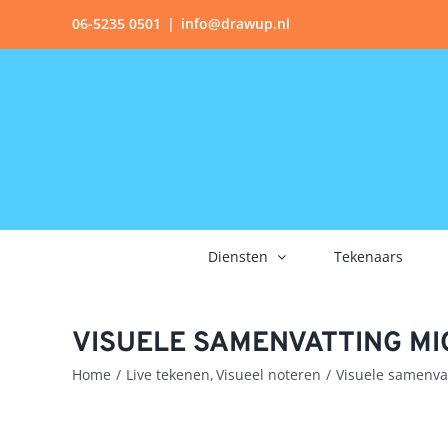
Ga
06-5235 0501
|
info@drawup.nl
naar
inhoud
Diensten
Tekenaars
VISUELE SAMENVATTING MI
Home
Live tekenen
Visueel noteren
Visuele samenva