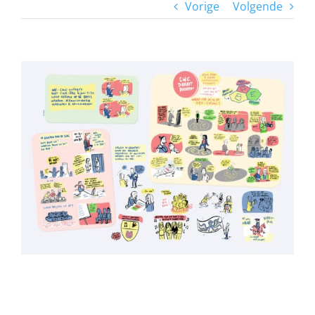
Vorige
Volgende
View
Larger
Image