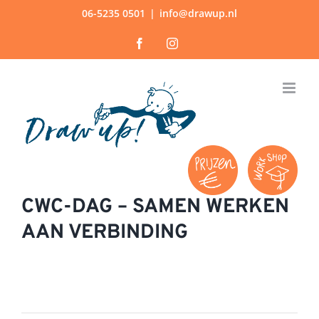
Ga
06-5235 0501
|
info@drawup.nl
naar
Facebook
Instagram
inhoud
CWC-DAG – SAMEN WERKEN
AAN VERBINDING