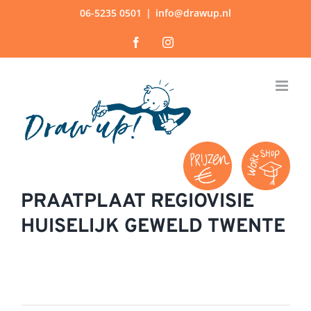
Ga
06-5235 0501
|
info@drawup.nl
naar
Facebook
Instagram
inhoud
PRAATPLAAT REGIOVISIE
HUISELIJK GEWELD TWENTE