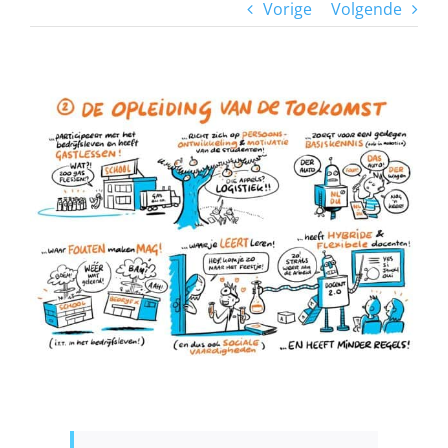
Vorige
Volgende
View
Larger
Image