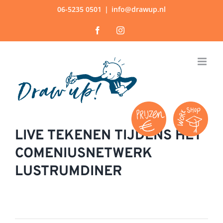
Ga
06-5235 0501
|
info@drawup.nl
naar
Facebook
Instagram
inhoud
LIVE TEKENEN TIJDENS HET
COMENIUSNETWERK
LUSTRUMDINER