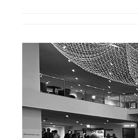
Bekijk
grotere
afbeelding