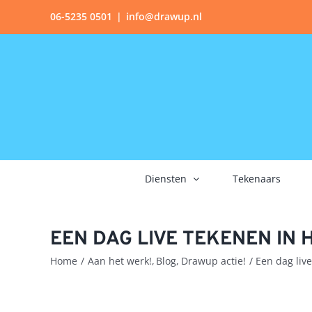
Ga
06-5235 0501
|
info@drawup.nl
naar
inhoud
Diensten
Tekenaars
EEN DAG LIVE TEKENEN IN 
Home
Aan het werk!
Blog
Drawup actie!
Een dag liv