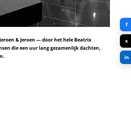
f
eroen & Jeroen — door het hele Beatrix
x
ensen die een uur lang gezamenlijk dachten,
n.
in