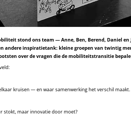
iliteit stond ons team — Anne, Ben, Berend, Daniel en J
een andere inspiratietank: kleine groepen van twintig m
otsten over de vragen die de mobiliteitstransitie bepale
veld:
 elkaar kruisen — en waar samenwerking het verschil maakt.
ur stokt, maar innovatie door moet?