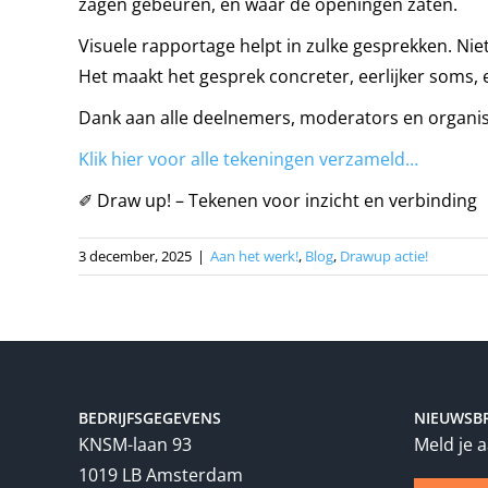
zagen gebeuren, en waar de openingen zaten.
Visuele rapportage helpt in zulke gesprekken. Nie
Het maakt het gesprek concreter, eerlijker soms, 
Dank aan alle deelnemers, moderators en organi
Klik hier voor alle tekeningen verzameld…
✐ Draw up! – Tekenen voor inzicht en verbinding
3 december, 2025
|
Aan het werk!
,
Blog
,
Drawup actie!
BEDRIJFSGEGEVENS
NIEUWSBR
KNSM-laan 93
Meld je 
1019 LB Amsterdam