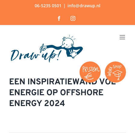
Ga
06-5235 0501
|
info@drawup.nl
naar
Facebook
Instagram
inhoud
EEN INSPIRATIEWAND VOL
ENERGIE OP OFFSHORE
ENERGY 2024