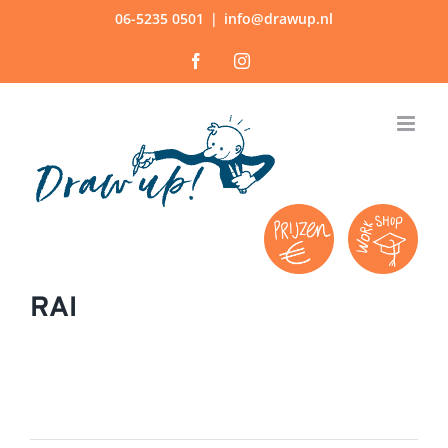
Ga
06-5235 0501
|
info@drawup.nl
naar
Facebook
Instagram
inhoud
RAI