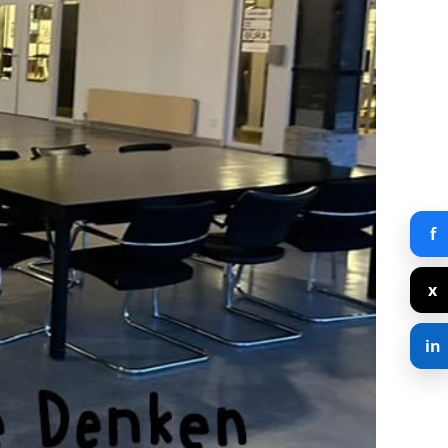
f
x
in