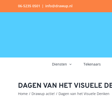
Ga
06-5235 0501
|
info@drawup.nl
naar
inhoud
Diensten
Tekenaars
DAGEN VAN HET VISUELE 
Home
Drawup actie!
Dagen van het Visuele Denken