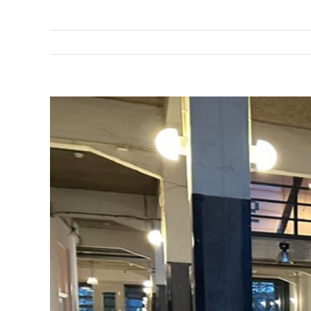
Bekijk
grotere
afbeelding