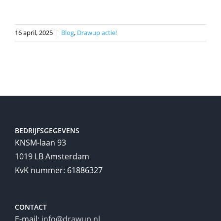
16 april, 2025
|
Blog
,
Drawup actie!
BEDRIJFSGEGEVENS
KNSM-laan 93
1019 LB Amsterdam
KvK nummer: 61886327
CONTACT
E-mail:
info@drawup.nl