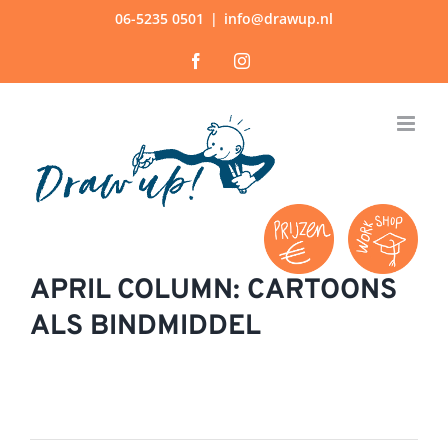
Ga
06-5235 0501
|
info@drawup.nl
naar
Facebook
Instagram
inhoud
APRIL COLUMN: CARTOONS
ALS BINDMIDDEL